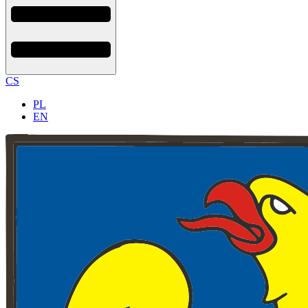
CS
PL
EN