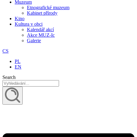
Muzeum
Etnografické muzeum
Kabinet přírody
Kino
Kultura v obci
Kalendář akcí
Akce MUZ-Ic​
Galerie
CS
PL
EN
Search