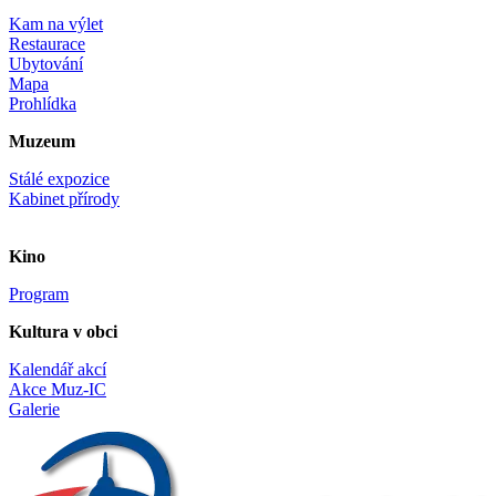
Kam na výlet
Restaurace
Ubytování
Mapa
Prohlídka
Muzeum
Stálé expozice
Kabinet přírody
Kino
Program
Kultura v obci
Kalendář akcí
Akce Muz-IC
Galerie