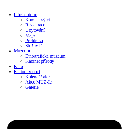
Přejít
k
InfoCentrum
obsahu
Kam na výlet
Restaurace
Ubytování
Mapa
Prohlídka
Služby IC
Muzeum
Etnografické muzeum
Kabinet přírody
Kino
Kultura v obci
Kalendář akcí
Akce MUZ-Ic​
Galerie