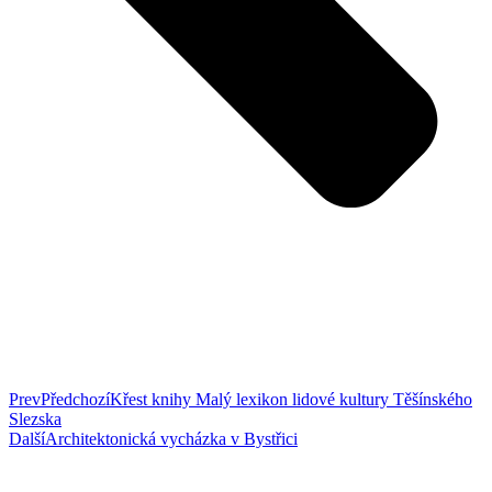
Prev
Předchozí
Křest knihy Malý lexikon lidové kultury Těšínského
Slezska
Další
Architektonická vycházka v Bystřici