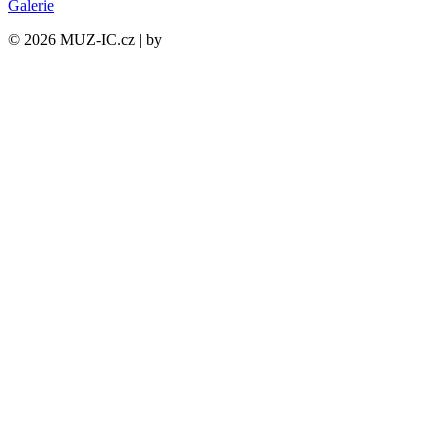
Galerie
©
2026
MUZ-IC.cz | by
PCsupport.cz s.r.o.