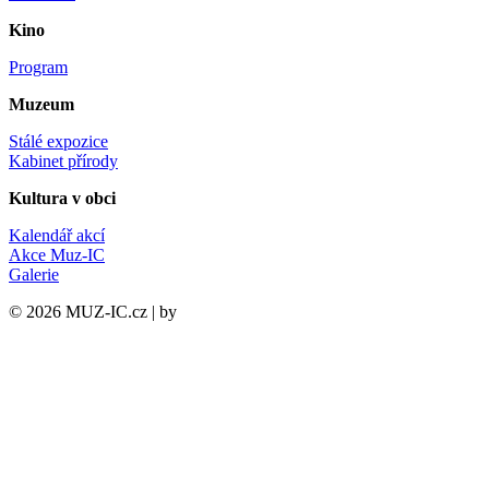
Kino
Program
Muzeum
Stálé expozice
Kabinet přírody
Kultura v obci
Kalendář akcí
Akce Muz-IC
Galerie
©
2026
MUZ-IC.cz | by
PCsupport.cz s.r.o.