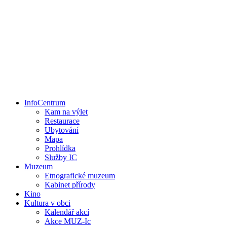
InfoCentrum
Kam na výlet
Restaurace
Ubytování
Mapa
Prohlídka
Služby IC
Muzeum
Etnografické muzeum
Kabinet přírody
Kino
Kultura v obci
Kalendář akcí
Akce MUZ-Ic​