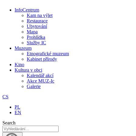
InfoCentrum
Kam na výlet
Restaurace
Ubytování
Mapa
Prohlídka
Služby IC
Muzeum
Etnografické muzeum
Kabinet přírody
Kino
Kultura v obci
Kalendář akcí
Akce MUZ-Ic​
Galerie
CS
PL
EN
Search