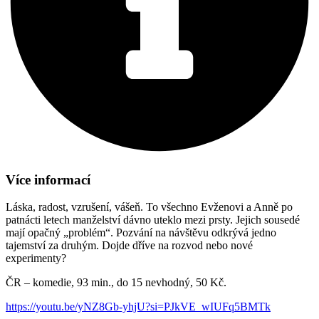
Více informací
Láska, radost, vzrušení, vášeň. To všechno Evženovi a Anně po
patnácti letech manželství dávno uteklo mezi prsty. Jejich sousedé
mají opačný „problém“. Pozvání na návštěvu odkrývá jedno
tajemství za druhým. Dojde dříve na rozvod nebo nové
experimenty?
ČR – komedie, 93 min., do 15 nevhodný, 50 Kč.
https://youtu.be/yNZ8Gb-yhjU?si=PJkVE_wIUFq5BMTk