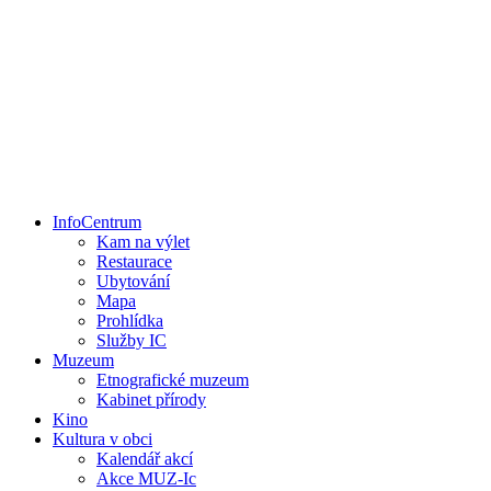
InfoCentrum
Kam na výlet
Restaurace
Ubytování
Mapa
Prohlídka
Služby IC
Muzeum
Etnografické muzeum
Kabinet přírody
Kino
Kultura v obci
Kalendář akcí
Akce MUZ-Ic​