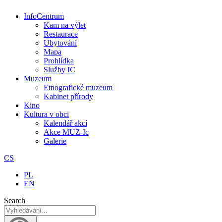
InfoCentrum
Kam na výlet
Restaurace
Ubytování
Mapa
Prohlídka
Služby IC
Muzeum
Etnografické muzeum
Kabinet přírody
Kino
Kultura v obci
Kalendář akcí
Akce MUZ-Ic​
Galerie
CS
PL
EN
Search