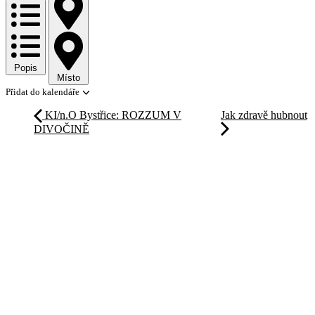
Popis
Místo
Přidat do kalendáře
KI/n.O Bystřice: ROZZUM V
Jak zdravě hubnout
DIVOČINĚ