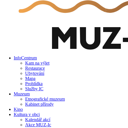
InfoCentrum
Kam na výlet
Restaurace
Ubytování
Mapa
Prohlídka
Služby IC
Muzeum
Etnografické muzeum
Kabinet přírody
Kino
Kultura v obci
Kalendář akcí
Akce MUZ-Ic​