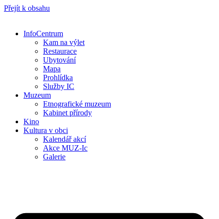
Přejít k obsahu
InfoCentrum
Kam na výlet
Restaurace
Ubytování
Mapa
Prohlídka
Služby IC
Muzeum
Etnografické muzeum
Kabinet přírody
Kino
Kultura v obci
Kalendář akcí
Akce MUZ-Ic​
Galerie