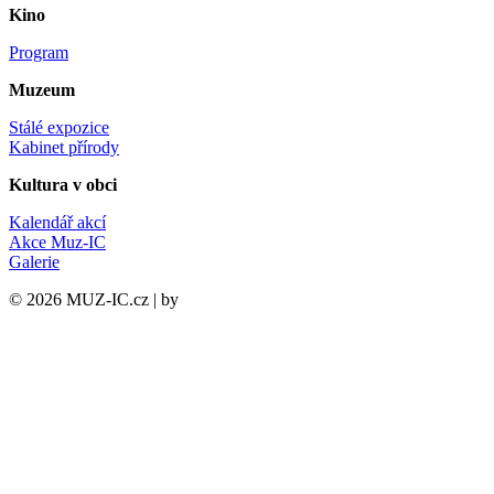
Kino
Program
Muzeum
Stálé expozice
Kabinet přírody
Kultura v obci
Kalendář akcí
Akce Muz-IC
Galerie
©
2026
MUZ-IC.cz | by
PCsupport.cz s.r.o.