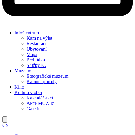
InfoCentrum
Kam na výlet
Restaurace
Ubytování
Mapa
Prohlídka
Služby IC
Muzeum
Etnografické muzeum
Kabinet přírody
Kino
Kultura v obci
Kalendář akcí
Akce MUZ-Ic​
Galerie
Hamburger Toggle Menu
CS