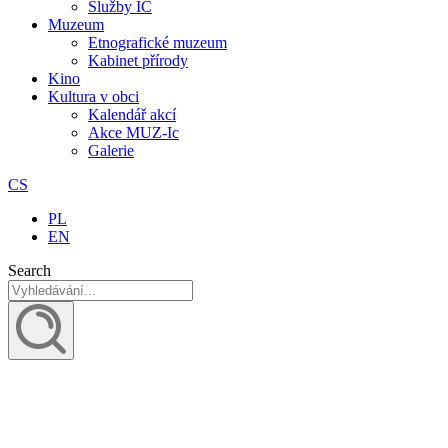
Služby IC
Muzeum
Etnografické muzeum
Kabinet přírody
Kino
Kultura v obci
Kalendář akcí
Akce MUZ-Ic​
Galerie
CS
PL
EN
Search