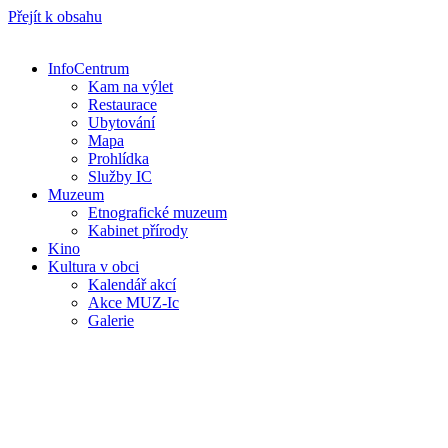
Přejít k obsahu
InfoCentrum
Kam na výlet
Restaurace
Ubytování
Mapa
Prohlídka
Služby IC
Muzeum
Etnografické muzeum
Kabinet přírody
Kino
Kultura v obci
Kalendář akcí
Akce MUZ-Ic​
Galerie