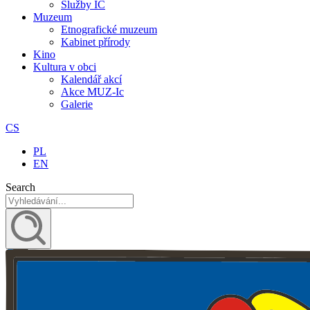
Služby IC
Muzeum
Etnografické muzeum
Kabinet přírody
Kino
Kultura v obci
Kalendář akcí
Akce MUZ-Ic​
Galerie
CS
PL
EN
Search