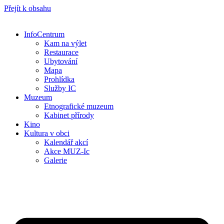
Přejít k obsahu
InfoCentrum
Kam na výlet
Restaurace
Ubytování
Mapa
Prohlídka
Služby IC
Muzeum
Etnografické muzeum
Kabinet přírody
Kino
Kultura v obci
Kalendář akcí
Akce MUZ-Ic​
Galerie