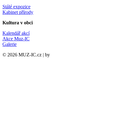
Stálé expozice
Kabinet přírody
Kultura v obci
Kalendář akcí
Akce Muz-IC
Galerie
©
2026
MUZ-IC.cz | by
PCsupport.cz s.r.o.