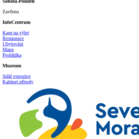
Sobota-Pondělí
Zavřeno
InfoCentrum
Kam na výlet
Restaurace
Ubytování
Mapa
Prohlídka
Muzeum
Stálé expozice
Kabinet přírody