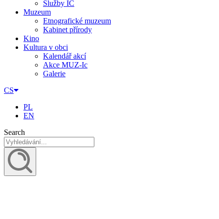
Služby IC
Muzeum
Etnografické muzeum
Kabinet přírody
Kino
Kultura v obci
Kalendář akcí
Akce MUZ-Ic​
Galerie
CS
PL
EN
Search