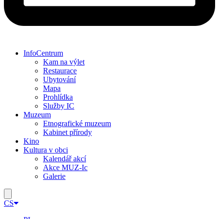
InfoCentrum
Kam na výlet
Restaurace
Ubytování
Mapa
Prohlídka
Služby IC
Muzeum
Etnografické muzeum
Kabinet přírody
Kino
Kultura v obci
Kalendář akcí
Akce MUZ-Ic​
Galerie
Hamburger
Toggle
CS
Menu