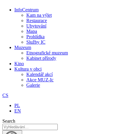
InfoCentrum
Kam na výlet
Restaurace
Ubytování
Mapa
Prohlídka
Služby IC
Muzeum
Etnografické muzeum
Kabinet přírody
Kino
Kultura v obci
Kalendář akcí
Akce MUZ-Ic​
Galerie
CS
PL
EN
Search