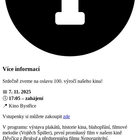
Více informací
Srdečně zveme na oslavu 100. výročí našeho kina!
📅
7. 11. 2025
🕔
17:05 – zahájení
📍 Kino Bystřice
Vstupenky si můžete zakoupit
zde
V programu: výstava plakátů, historie kina, blahopřání, filmové
melodie (Vojtěch Špiller), první promítaný film v našem kině
Děvčica z Beskyd
a předpremiéra filmu
Neporazitelní
.