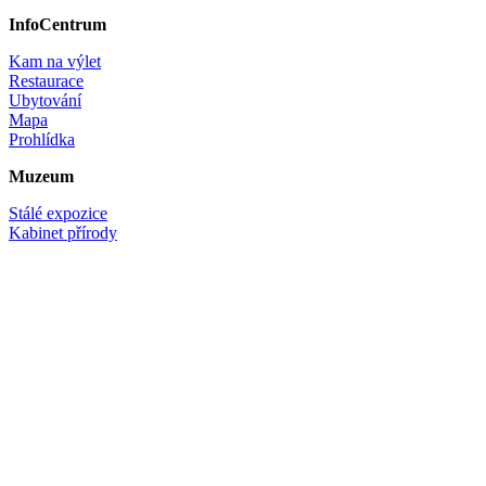
InfoCentrum
Kam na výlet
Restaurace
Ubytování
Mapa
Prohlídka
Muzeum
Stálé expozice
Kabinet přírody