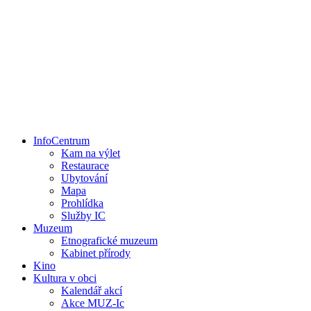
InfoCentrum
Kam na výlet
Restaurace
Ubytování
Mapa
Prohlídka
Služby IC
Muzeum
Etnografické muzeum
Kabinet přírody
Kino
Kultura v obci
Kalendář akcí
Akce MUZ-Ic​